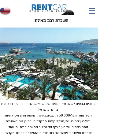
השכרת רכב באילת
ברוכים הבאים לאילת,עיר הנופש של ישראל,אילת הייא העיר הדרומית
ביותר בישראל
העיר מונה מעל-50,000 תושבים,באילת תמצאו מגוון אטרקציות
גדול,כגון:ספורט ימי,מרכזי קניות מתקדמים וכמובן את האתרים
המפורסמים של העיר:ריף הדולפינים,המצפה התת ימי ועוד
חברתנו משתפת פעולה עם רוב חברות ההשכרה באילת. לקבלת