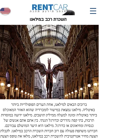
השכרת רכב במילאנו
ברוכים הבאים למילאנו, אחת הערים הפופולריות ביותר
באיטליה. מילאנו נמצאת במישור לומברדיה שהוא האזור המאוכלס
ביותר באיטליה ומונה למעלה ממיליון תושבים. מילאנו ידועה במוסדות
תרבות, בתי קפה נהדרים וכדורגל הגנתי. בין אתם אתם אנשים של
כנסיות ומוזיאונים או כדורגל. מילאנו היא היעד המושלם עבורכם.
חברתנו משתפת פעולה עם רוב חברות השכרת הרכב במילאנו. לקבלת
הצעת מחיר אטרקטיבית להשכרת רכב במילאנו, מלאו את טופס הצעת