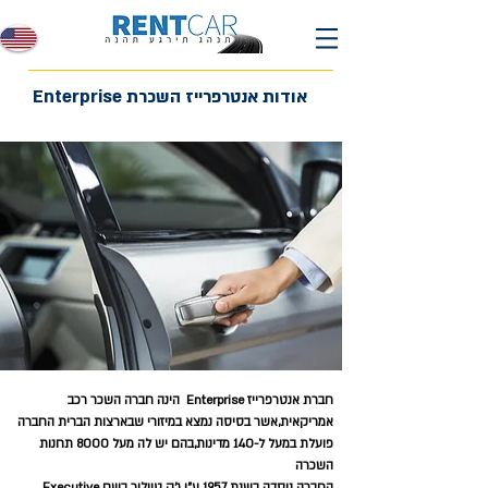
Enterprise אודות אנטרפריי
חברת אנטרפרייז Enterprise הינה חברה השכר רכב
אמריקאית,אשר בסיסה נמצא במיזורי שבארצות הברית החברה
פועלת במעל ל-140 מדינות,בהם יש לה מעל 8000 תחנות
השכרה
החברה נוסדה בשנת 1957 ע"י ג'ק טיילור בשם Executive