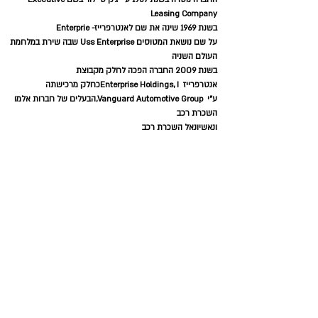
Leasing Company
בשנת 1969 שינה את שם לאנטרפרייז- Enterprie
על שם נושאת המטוסים Uss Enterprise שבה שירת במלחמת
העולם השניה
בשנת 2009 החברה הפכה לחלק מקבוצת
אנטרפרייז
Enterprise Holdings, Iכחלק מרכישתה
ע"י
Vanguard Automotive Group,הבעלים של חברות אלמו
השכרת רכב
ונאשיונאל השכרת רכב
בשנת 2008 נכנסה החברה למקום ה-21 של המגזין
פורבס,בקטגוריית החברה הפרטית הגדולה ביותר בארצות הברית
אנטרפרייז-Enterprise הינה חברת השכרת הרכב הגדולה ביותר
בארצות הברית
עם יותר מ-9000 סניפי השכרת רכב
החברה מתמקדת בשוק השכרת הרכב המקומי,במיוחד ללקוחות
שצריכים רב להשכרה עקב תאונה או בעיות מכניות של רכבם
הפרטי
מקור:ויקיפדיה